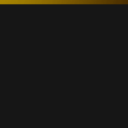
© El Sol Festival ® 2023
info@elsolfestival.com
(+34) 91 447 75 77 Madrid, España
Website desarrollado por
Clickcode