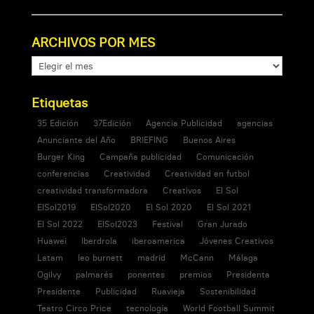
ARCHIVOS POR MES
ARCHIVOS
POR
MES
Etiquetas
35 Edición
37Edición
Agencia Publicidad
agencias
Anunciante del Año
BRIEFING
Buenos Aires
Burger King
Campaña publicidad
Comunicación
conferencias
Creatividad
Creatividad en futbol
creatividad transformadora
Creativos
El Sol
ElSol2019
ElSol2020
El Sol 2020
El Sol 2021
El Sol 2022
ElSol2023
Festival
Gran Jurado
Huawei
Iberdrola
iberoamerica
Jóvenes Creativos
Latam
leo burnett
madrid
McCann
Málaga
Ogilvy
palmarés
ponentes
premios
Presidenta
Presidente
Publicidad
Ruavieja
Sostenibilidad
Teatro Circo Price
tecnología
World Football Summit