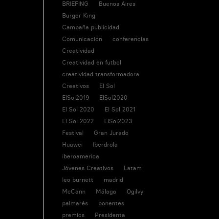
BRIEFING
Buenos Aires
Burger King
Campaña publicidad
Comunicación
conferencias
Creatividad
Creatividad en futbol
creatividad transformadora
Creativos
El Sol
ElSol2019
ElSol2020
El Sol 2020
El Sol 2021
El Sol 2022
ElSol2023
Festival
Gran Jurado
Huawei
Iberdrola
iberoamerica
Jóvenes Creativos
Latam
leo burnett
madrid
McCann
Málaga
Ogilvy
palmarés
ponentes
premios
Presidenta