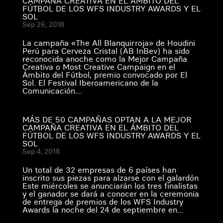
CAMPAÑA CREATIVA EN EL ÁMBITO DEL
FÚTBOL DE LOS WFS INDUSTRY AWARDS Y EL
SOL
Sep 26, 2018
La campaña «The All Blanquirroja» de Houdini
Perú para Cerveza Cristal (AB InBev) ha sido
reconocida anoche como la Mejor Campaña
Creativa o Most Creative Campaign en el
Ámbito del Fútbol, premio convocado por El
Sol. El Festival Iberoamericano de la
Comunicación...
MÁS DE 50 CAMPAÑAS OPTAN A LA MEJOR
CAMPAÑA CREATIVA EN EL ÁMBITO DEL
FÚTBOL DE LOS WFS INDUSTRY AWARDS Y EL
SOL
Sep 4, 2018
Un total de 32 empresas de 6 países han
inscrito sus piezas para alzarse con el galardón
Este miércoles se anunciarán los tres finalistas
y el ganador se dará a conocer en la ceremonia
de entrega de premios de los WFS Industry
Awards la noche del 24 de septiembre en...