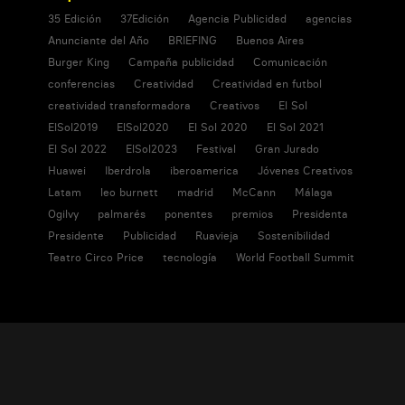
35 Edición
37Edición
Agencia Publicidad
agencias
Anunciante del Año
BRIEFING
Buenos Aires
Burger King
Campaña publicidad
Comunicación
conferencias
Creatividad
Creatividad en futbol
creatividad transformadora
Creativos
El Sol
ElSol2019
ElSol2020
El Sol 2020
El Sol 2021
El Sol 2022
ElSol2023
Festival
Gran Jurado
Huawei
Iberdrola
iberoamerica
Jóvenes Creativos
Latam
leo burnett
madrid
McCann
Málaga
Ogilvy
palmarés
ponentes
premios
Presidenta
Presidente
Publicidad
Ruavieja
Sostenibilidad
Teatro Circo Price
tecnología
World Football Summit