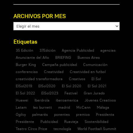
ARCHIVOS POR MES
ARCHIVOS
POR
MES
Etiquetas
35 Edición
37Edición
Agencia Publicidad
agencias
Anunciante del Año
BRIEFING
Buenos Aires
Burger King
Campaña publicidad
Comunicación
conferencias
Creatividad
Creatividad en futbol
creatividad transformadora
Creativos
El Sol
ElSol2019
ElSol2020
El Sol 2020
El Sol 2021
El Sol 2022
ElSol2023
Festival
Gran Jurado
Huawei
Iberdrola
iberoamerica
Jóvenes Creativos
Latam
leo burnett
madrid
McCann
Málaga
Ogilvy
palmarés
ponentes
premios
Presidenta
Presidente
Publicidad
Ruavieja
Sostenibilidad
Teatro Circo Price
tecnología
World Football Summit