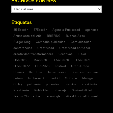
ARCHIVOS POR MES
ARCHIVOS
POR
MES
Etiquetas
35 Edición
37Edición
Agencia Publicidad
agencias
Anunciante del Año
BRIEFING
Buenos Aires
Burger King
Campaña publicidad
Comunicación
conferencias
Creatividad
Creatividad en futbol
creatividad transformadora
Creativos
El Sol
ElSol2019
ElSol2020
El Sol 2020
El Sol 2021
El Sol 2022
ElSol2023
Festival
Gran Jurado
Huawei
Iberdrola
iberoamerica
Jóvenes Creativos
Latam
leo burnett
madrid
McCann
Málaga
Ogilvy
palmarés
ponentes
premios
Presidenta
Presidente
Publicidad
Ruavieja
Sostenibilidad
Teatro Circo Price
tecnología
World Football Summit