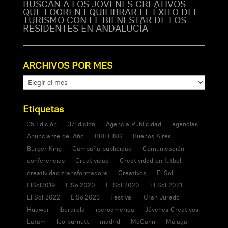
BUSCAN A LOS JÓVENES CREATIVOS
QUE LOGREN EQUILIBRAR EL ÉXITO DEL
TURISMO CON EL BIENESTAR DE LOS
RESIDENTES EN ANDALUCÍA
ARCHIVOS POR MES
ARCHIVOS
POR
MES
Etiquetas
35 Edición
37Edición
Agencia Publicidad
agencias
Anunciante del Año
BRIEFING
Buenos Aires
Burger King
Campaña publicidad
Comunicación
conferencias
Creatividad
Creatividad en futbol
creatividad transformadora
Creativos
El Sol
ElSol2019
ElSol2020
El Sol 2020
El Sol 2021
El Sol 2022
ElSol2023
Festival
Gran Jurado
Huawei
Iberdrola
iberoamerica
Jóvenes Creativos
Latam
leo burnett
madrid
McCann
Málaga