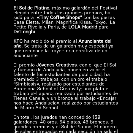
El Sol de Platino
, máximo galardón del Festival
elegido entre todos los grandes premios, ha
sido para
«Tiny Coffee Shops”
con las piezas
Casa Eletta, Milan, Magnifica Kissa, Tokyo, La
Petite Rivelia y Paris
,
de
LOLA Madrid
para
De’Longhi.
KFC
ha recibido el premio al
Anunciante del
año.
Se trata de un galardón muy especial ya
que reconoce la trayectoria creativa de un
anunciante.
El premio
Jóvenes Creativos
, con el que El Sol
y Turismo de Andalucía, ponen en valor el
talento de los estudiantes de publicidad, ha
premiado 3 trabajos, con un oro el trabajo
“Simbiosis», realizado por estudiantes de
Barcelona School of Creativity; una plata el
trabajo «El ajuar», realizado por estudiantes de
Tienes Canela; y un bronce el trabajo «Encajar
nos hace Andalucía», realizado por estudiantes
de Miami Ad School.
En total, los jurados han concedido
159
galardones: 40 oros, 64 platas, 48 bronces, 6
grandes premios y el Sol de Platino. El número
de soles entregados en cada sección ha sido el