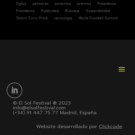
Ogilvy
palmarés
ponentes
premios
Presidenta
Presidente
Publicidad
Ruavieja
Sostenibilidad
Teatro Circo Price
tecnología
World Football Summit
© El Sol Festival ® 2023
info@elsolfestival.com
(+34) 91 447 75 77 Madrid, España
Website desarrollado por
Clickcode