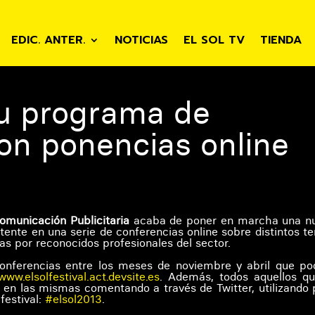
EDIC. ANTER.
NOTICIAS
EL SOL TV
TIENDA
su programa de
on ponencias online
Comunicación Publicitaria
acaba de poner en marcha una n
istente en una serie de conferencias online sobre distintos 
as por reconocidos profesionales del sector.
 conferencias entre los meses de noviembre y abril que po
www.elsolfestival.act.devsite.es
. Además, todos aquellos qu
 en las mismas comentando a través de Twitter, utilizando 
 festival:
#elsol2013
.