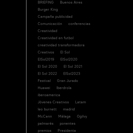
BRIEFING
Buenos Aires
Burger King
Campaña publicidad
Comunicación
conferencias
Creatividad
Creatividad en futbol
creatividad transformadora
Creativos
El Sol
ElSol2019
ElSol2020
El Sol 2020
El Sol 2021
El Sol 2022
ElSol2023
Festival
Gran Jurado
Huawei
Iberdrola
iberoamerica
Jóvenes Creativos
Latam
leo burnett
madrid
McCann
Málaga
Ogilvy
palmarés
ponentes
premios
Presidenta