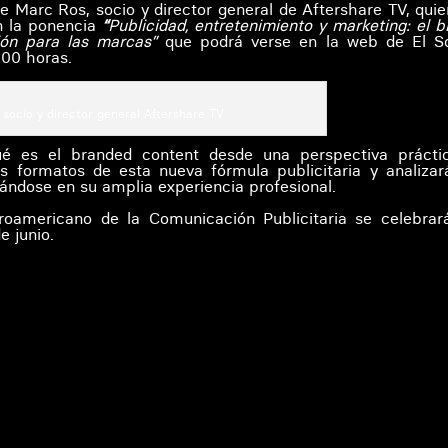
e Marc Ros, socio y director general de Aftershare TV, quie
n la ponencia
“
Publicidad, entretenimiento y marketing: el b
ión para las marcas”
que podrá verse en la web de El So
:00 horas.
socio y director general Aftershare TV
ué es el branded content desde una perspectiva prácti
os formatos de esta nueva fórmula publicitaria y analizar
ándose en su amplia experiencia profesional.
eroamericano de la Comunicación Publicitaria se celebrar
e junio.