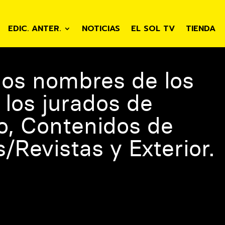
EDIC. ANTER.
NOTICIAS
EL SOL TV
TIENDA
 los nombres de los
 los jurados de
o, Contenidos de
/Revistas y Exterior.
omunicación Publicitaria
ha dado a conocer los nombres de 