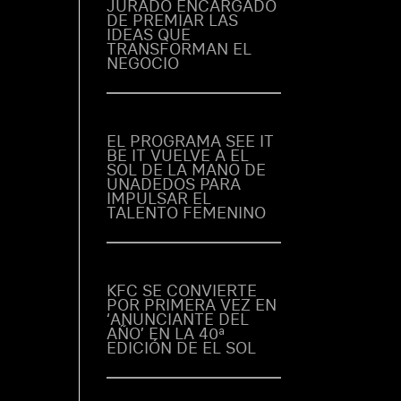
JURADO ENCARGADO
DE PREMIAR LAS
IDEAS QUE
TRANSFORMAN EL
 y
NEGOCIO
úa
unto
omo
EL PROGRAMA SEE IT
Lada
BE IT VUELVE A EL
ose
SOL DE LA MANO DE
y
UNADEDOS PARA
IMPULSAR EL
TALENTO FEMENINO
ativa
s e
los
KFC SE CONVIERTE
POR PRIMERA VEZ EN
cias
‘ANUNCIANTE DEL
 año
AÑO’ EN LA 40ª
 dos
EDICIÓN DE EL SOL