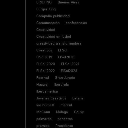
BRIEFING
Buenos Aires
Burger King
Campaña publicidad
Comunicación
conferencias
Creatividad
Creatividad en futbol
creatividad transformadora
Creativos
El Sol
ElSol2019
ElSol2020
El Sol 2020
El Sol 2021
El Sol 2022
ElSol2023
Festival
Gran Jurado
Huawei
Iberdrola
iberoamerica
Jóvenes Creativos
Latam
leo burnett
madrid
McCann
Málaga
Ogilvy
palmarés
ponentes
premios
Presidenta