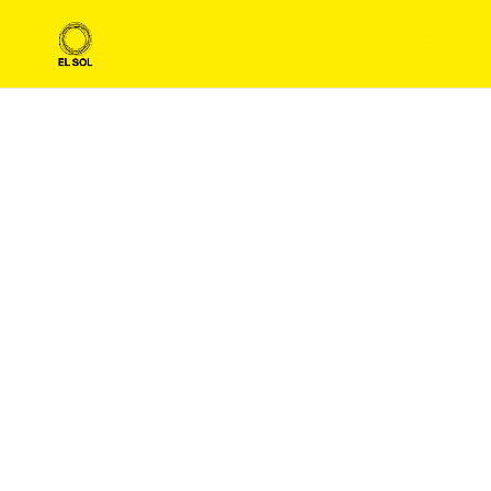
LAS CAMPAÑAS
HECHAS EN
ESPAÑA CON
PROYECCIÓN
INTERNACIONA
L BRILLAN EN
EL SOL