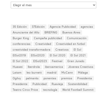
ARCHIVOS
POR
MES
Etiquetas
35 Edición
37Edición
Agencia Publicidad
agencias
Anunciante del Año
BRIEFING
Buenos Aires
Burger King
Campaña publicidad
Comunicación
conferencias
Creatividad
Creatividad en futbol
creatividad transformadora
Creativos
El Sol
ElSol2019
ElSol2020
El Sol 2020
El Sol 2021
El Sol 2022
ElSol2023
Festival
Gran Jurado
Huawei
Iberdrola
iberoamerica
Jóvenes Creativos
Latam
leo burnett
madrid
McCann
Málaga
Ogilvy
palmarés
ponentes
premios
Presidenta
Presidente
Publicidad
Ruavieja
Sostenibilidad
Teatro Circo Price
tecnología
World Football Summit