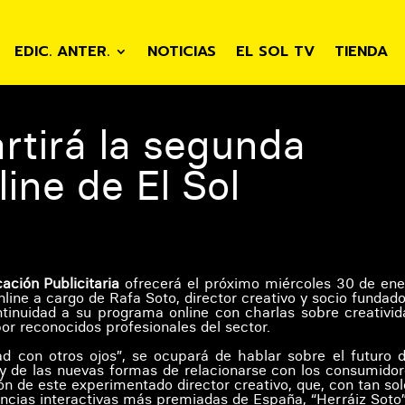
EDIC. ANTER.
NOTICIAS
EL SOL TV
TIENDA
rtirá la segunda
ine de El Sol
ación Publicitaria
ofrecerá el próximo miércoles 30 de ene
line a cargo de Rafa Soto, director creativo y socio fundado
ontinuidad a su programa online con charlas sobre creativid
por reconocidos profesionales del sector.
ad con otros ojos”, se ocupará de hablar sobre el futuro d
ón y de las nuevas formas de relacionarse con los consumidor
ión de este experimentado director creativo, que, con tan so
encias interactivas más premiadas de España, “Herráiz Soto”