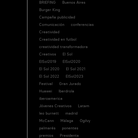
BRIEFING
Buenos Aires
Burger King
Campaña publicidad
Comunicación
conferencias
Creatividad
Creatividad en futbol
creatividad transformadora
Creativos
El Sol
ElSol2019
ElSol2020
El Sol 2020
El Sol 2021
El Sol 2022
ElSol2023
Festival
Gran Jurado
Huawei
Iberdrola
iberoamerica
Jóvenes Creativos
Latam
leo burnett
madrid
McCann
Málaga
Ogilvy
palmarés
ponentes
premios
Presidenta