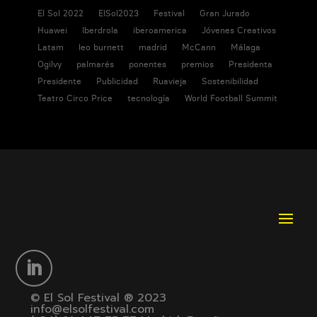
El Sol 2022
ElSol2023
Festival
Gran Jurado
Huawei
Iberdrola
iberoamerica
Jóvenes Creativos
Latam
leo burnett
madrid
McCann
Málaga
Ogilvy
palmarés
ponentes
premios
Presidenta
Presidente
Publicidad
Ruavieja
Sostenibilidad
Teatro Circo Price
tecnología
World Football Summit
© El Sol Festival ® 2023
info@elsolfestival.com