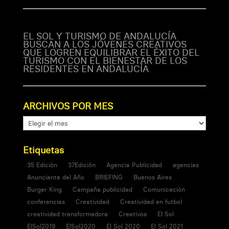
EL SOL Y TURISMO DE ANDALUCÍA
BUSCAN A LOS JÓVENES CREATIVOS
QUE LOGREN EQUILIBRAR EL ÉXITO DEL
TURISMO CON EL BIENESTAR DE LOS
RESIDENTES EN ANDALUCÍA
ARCHIVOS POR MES
ARCHIVOS
POR
MES
Etiquetas
35 Edición
37Edición
Agencia Publicidad
agencias
Anunciante del Año
BRIEFING
Buenos Aires
Burger King
Campaña publicidad
Comunicación
conferencias
Creatividad
Creatividad en futbol
creatividad transformadora
Creativos
El Sol
ElSol2019
ElSol2020
El Sol 2020
El Sol 2021